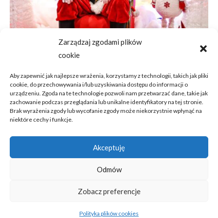
Zarządzaj zgodami plików
cookie
Aby zapewnić jak najlepsze wrażenia, korzystamy z technologii, takich jak pliki
cookie, do przechowywania i/lub uzyskiwania dostępu do informacji o
urządzeniu. Zgoda na te technologie pozwoli nam przetwarzać dane, takie jak
zachowanie podczas przeglądania lub unikalne identyfikatory na tej stronie.
Brak wyrażenia zgody lub wycofanie zgody może niekorzystnie wpłynąć na
niektóre cechy i funkcje.
Świąteczny Czas w Galerii Awangarda
13 grudnia 2022
Akceptuję
Odmów
Zobacz preferencje
Kontakt
Polityka ciasteczek
Polityka plików cookies
© Copyright - 2022 Atrybut Event&Art