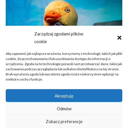
Zarządzaj zgodami plików
cookie
Aby zapewnić jak najlepsze wrażenia, korzystamy z technologii, takich jak pliki
cookie, do przechowywania i/lub uzyskiwania dostępu do informacji o
urządzeniu. Zgoda na te technologie pozwoli nam przetwarzać dane, takie jak
zachowanie podczas przeglądania lub unikalne identyfikatory na tej stronie.
Brak wyrażenia zgody lub wycofanie zgody może niekorzystnie wpłynąć na
niektóre cechy i funkcje.
Spektakl pt. Brzydkie Kaczątko
7 maja 2023
Akceptuję
Odmów
Zobacz preferencje
Kontakt
Polityka ciasteczek